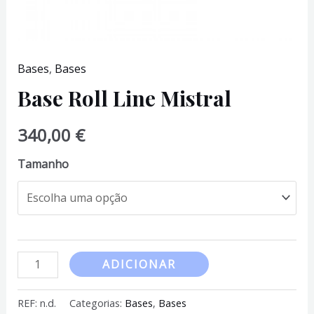
Bases
,
Bases
Base Roll Line Mistral
340,00
€
Tamanho
Quantidade
ADICIONAR
de
Base
REF:
n.d.
Categorias:
Bases
,
Bases