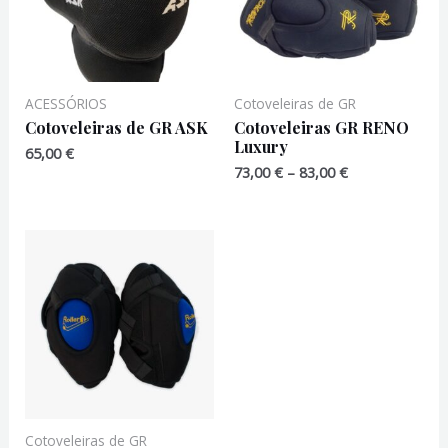
ACESSÓRIOS
Cotoveleiras de GR
Cotoveleiras de GR ASK
Cotoveleiras GR RENO
Luxury
65,00
€
Price
73,00
€
–
83,00
€
range:
73,00 €
through
83,00 €
Cotoveleiras de GR