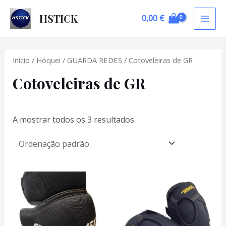
Skip
HSTICK
0,00
€
to
MAI
content
ME
Início
/
Hóquei
/
GUARDA REDES
/ Cotoveleiras de GR
Cotoveleiras de GR
A mostrar todos os 3 resultados