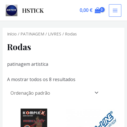
Skip
HSTICK
0,00
€
to
MAI
content
ME
Início
/
PATINAGEM
/
LIVRES
/ Rodas
Rodas
patinagem artistica
A mostrar todos os 8 resultados