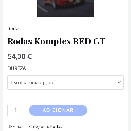
Rodas
Rodas Komplex RED GT
54,00
€
DUREZA
Quantidade
ADICIONAR
de
Rodas
REF:
n.d.
Categoria:
Rodas