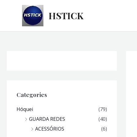
Skip
to
HSTICK
content
Categories
Hóquei
(79)
GUARDA REDES
(40)
ACESSÓRIOS
(6)