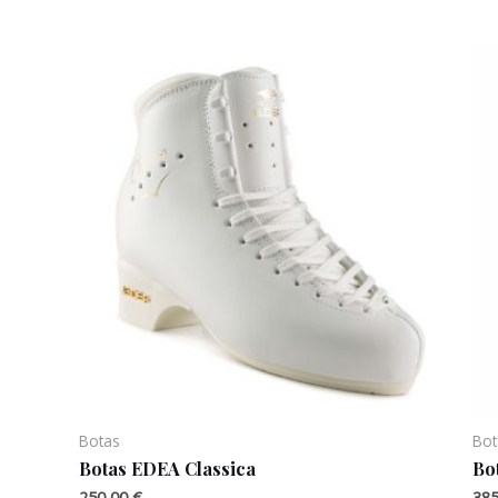
Botas
Bot
Botas EDEA Classica
Bo
250,00
€
38