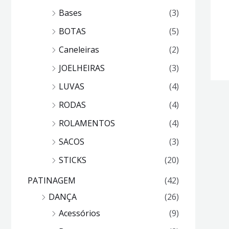
Bases
(3)
BOTAS
(5)
Caneleiras
(2)
JOELHEIRAS
(3)
LUVAS
(4)
RODAS
(4)
ROLAMENTOS
(4)
SACOS
(3)
STICKS
(20)
PATINAGEM
(42)
DANÇA
(26)
Acessórios
(9)