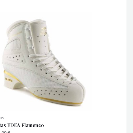
as
tas EDEA Flamenco
5,00
€