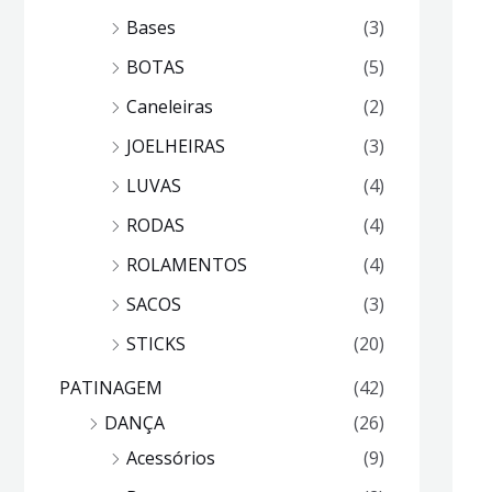
Bases
(3)
BOTAS
(5)
Caneleiras
(2)
JOELHEIRAS
(3)
LUVAS
(4)
RODAS
(4)
ROLAMENTOS
(4)
SACOS
(3)
STICKS
(20)
PATINAGEM
(42)
DANÇA
(26)
Acessórios
(9)