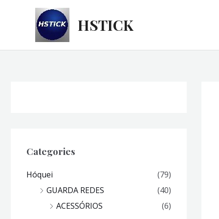
Skip
to
HSTICK
content
Categories
Hóquei
(79)
GUARDA REDES
(40)
ACESSÓRIOS
(6)