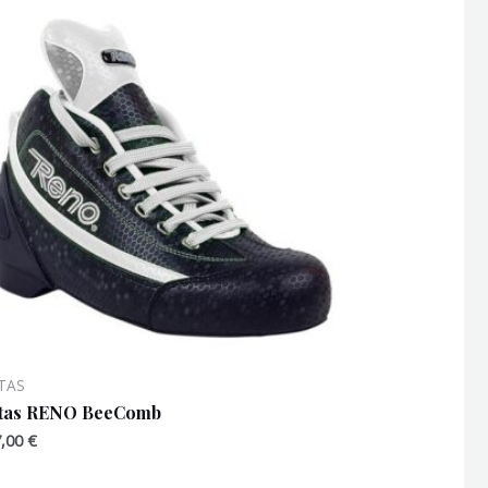
TAS
tas RENO BeeComb
7,00
€