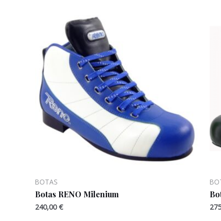
BOTAS
BO
Botas RENO Milenium
Bo
240,00
€
27