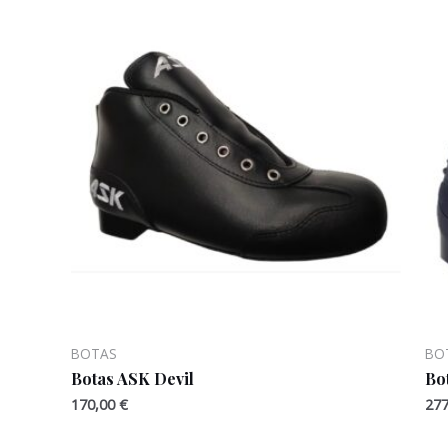
BOTAS
BO
Botas ASK Devil
Bo
170,00
€
27