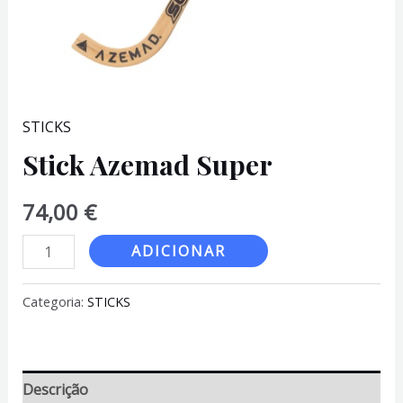
STICKS
Stick Azemad Super
74,00
€
Quantidade
ADICIONAR
de
Stick
Categoria:
STICKS
Azemad
Super
Descrição