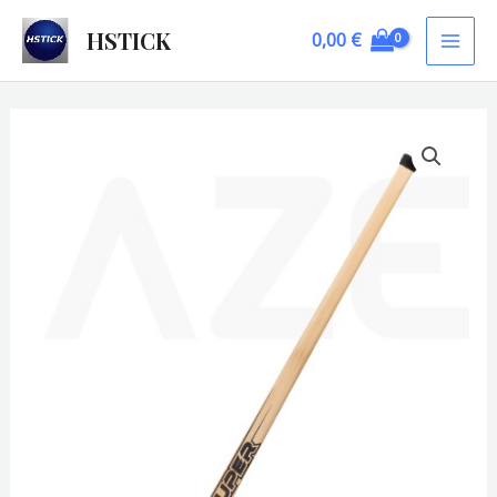
Skip
HSTICK
0,00
€
to
MAI
content
ME