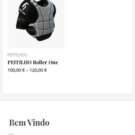
PEITILHOS
PEITILHO Roller One
Price
100,00
€
–
120,00
€
range:
100,00 €
through
120,00 €
Bem Vindo