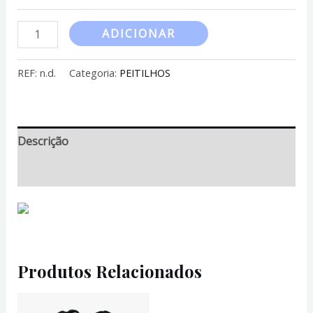
135,00 €
Quantidade
ADICIONAR
de
PEITILHO
REF:
n.d.
Categoria:
PEITILHOS
RENO
-
Luxury
Descrição
Informação adicional
Produtos Relacionados