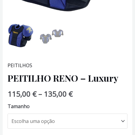
PEITILHOS
PEITILHO RENO – Luxury
Price
115,00
€
–
135,00
€
range:
Tamanho
115,00 €
through