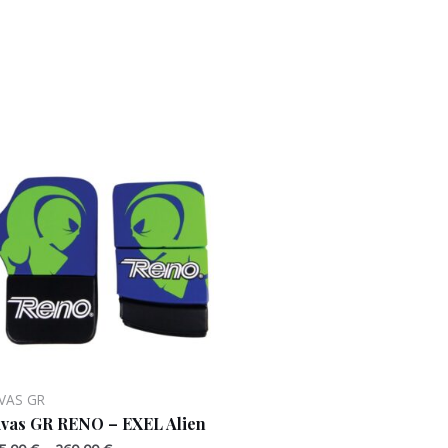
VAS GR
vas GR RENO – EXEL Alien