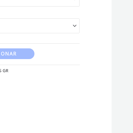
through
260,00 €
IONAR
S GR