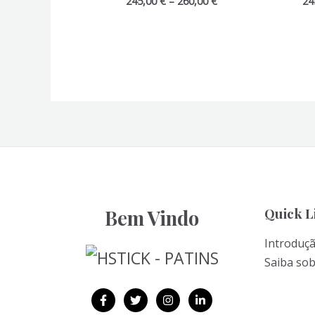
Price
245,00
€
–
260,00
€
24
range:
245,00 €
through
260,00 €
Quick L
Bem Vindo
Introduç
Saiba so