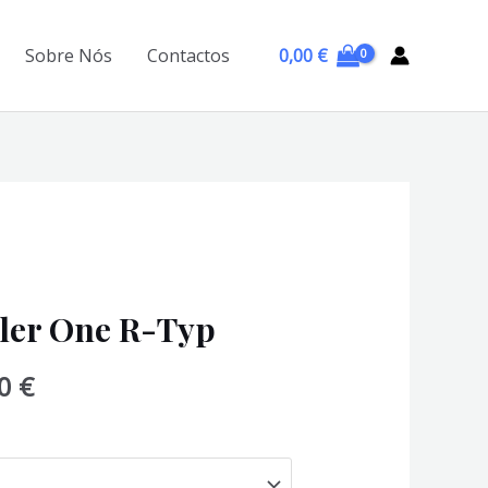
0,00
€
Sobre Nós
Contactos
ler One R-Typ
Price
00
€
range:
195,00 €