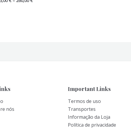
Price
5,00
€
–
260,00
€
range:
245,00 €
through
260,00 €
inks
Important Links
ão
Termos de uso
bre nós
Transportes
Informação da Loja
Política de privacidade