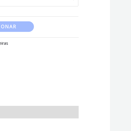
through
41,00 €
IONAR
eiras