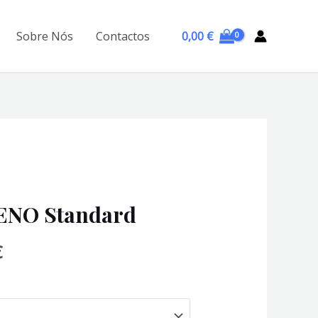
0,00
€
Sobre Nós
Contactos
RENO Standard
Price
€
range:
36,00 €