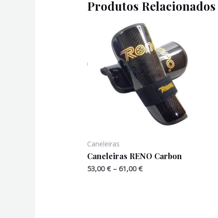
Produtos Relacionados
Caneleiras
Caneleiras RENO Carbon
Price
53,00
€
–
61,00
€
range:
53,00 €
through
61,00 €